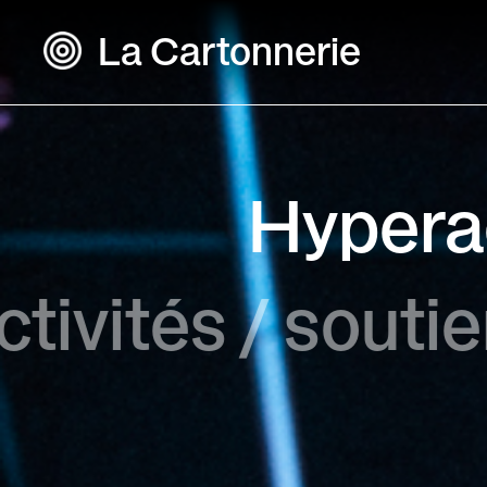
La Cartonnerie
Hyperac
tivités / souti