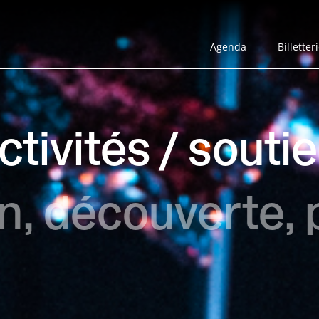
Agenda
Billetter
tivités / souti
en, découverte, 