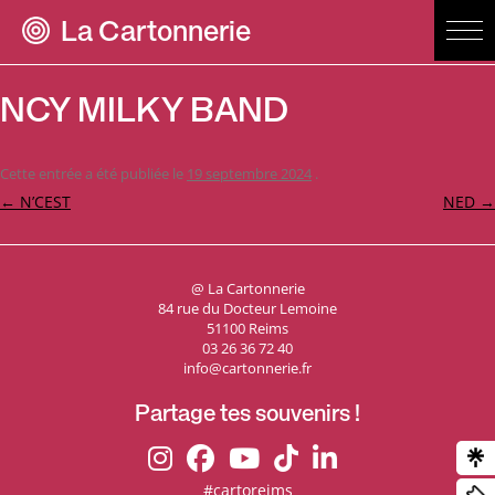
La Cartonnerie
NCY MILKY BAND
Cette entrée a été publiée le
19 septembre 2024
.
Navigation
←
N’CEST
NED
→
des
articles
@ La Cartonnerie
84 rue du Docteur Lemoine
51100 Reims
03 26 36 72 40
info@cartonnerie.fr
Partage tes souvenirs !
#cartoreims