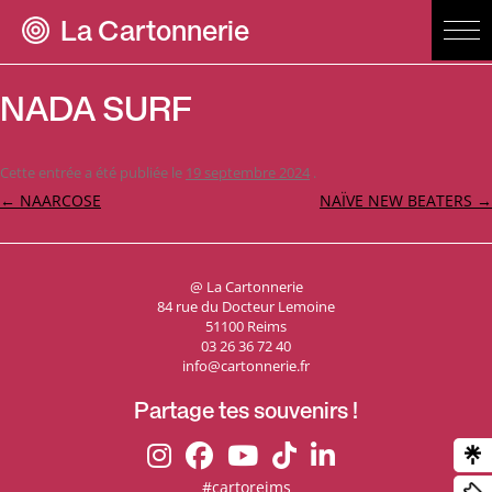
La Cartonnerie
NADA SURF
Cette entrée a été publiée le
19 septembre 2024
.
Navigation
←
NAARCOSE
NAÏVE NEW BEATERS
→
des
articles
@ La Cartonnerie
84 rue du Docteur Lemoine
51100 Reims
03 26 36 72 40
info@cartonnerie.fr
Partage tes souvenirs !
#cartoreims