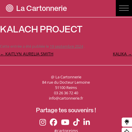
La Cartonnerie
KALACH PROJECT
Cette entrée a été publiée le
19 septembre 2024
.
Navigation
←
KAITLYN AURELIA SMITH
KALIKA
→
des
articles
@ La Cartonnerie
84 rue du Docteur Lemoine
51100 Reims
03 26 36 72 40
info@cartonnerie.fr
Partage tes souvenirs !
#cartoreims