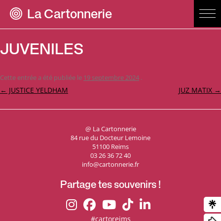
La Cartonnerie
JUVENILES
Cette entrée a été publiée le
19 septembre 2024
.
Navigation
←
JUSTICE YELDHAM
JUZ MATIX
→
des
articles
@ La Cartonnerie
84 rue du Docteur Lemoine
51100 Reims
03 26 36 72 40
info@cartonnerie.fr
Partage tes souvenirs !
#cartoreims