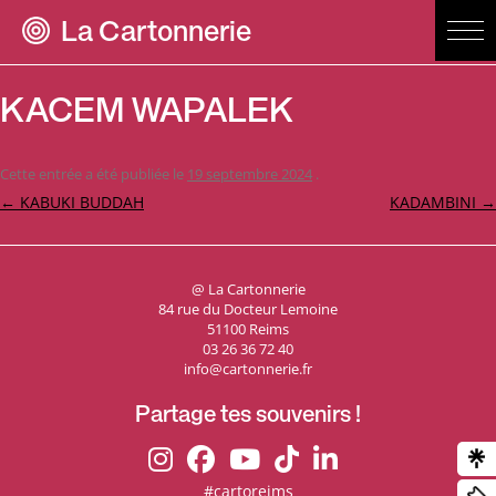
La Cartonnerie
KACEM WAPALEK
Cette entrée a été publiée le
19 septembre 2024
.
Navigation
←
KABUKI BUDDAH
KADAMBINI
→
des
articles
@ La Cartonnerie
84 rue du Docteur Lemoine
51100 Reims
03 26 36 72 40
info@cartonnerie.fr
Partage tes souvenirs !
#cartoreims