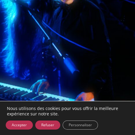
Nous utilisons des cookies pour vous offrir la meilleure
expérience sur notre site.
Les dernières galeries photos
Les
Accepter
Refuser
Personnaliser