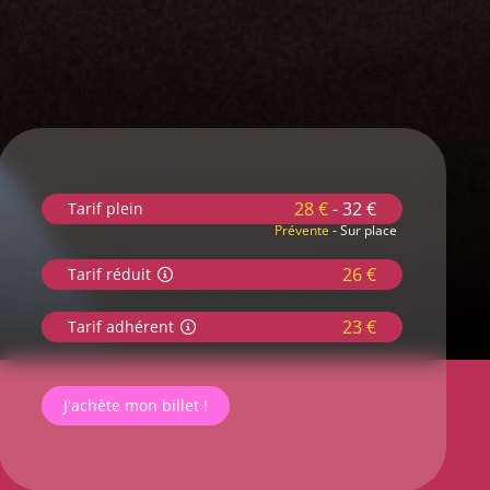
28 €
- 32 €
Tarif plein
Prévente
- Sur place
26 €
Tarif réduit
23 €
Tarif adhérent
J'achète mon billet !