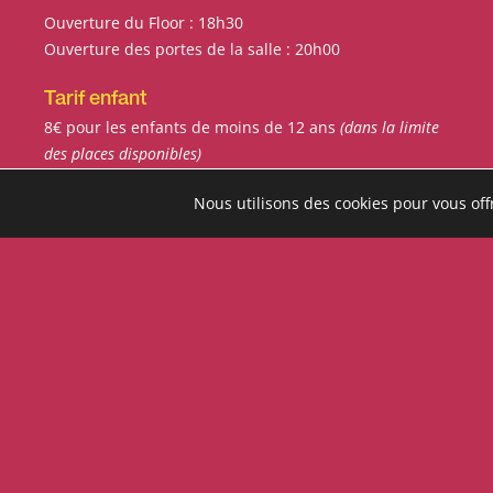
Ouverture du Floor : 18h30
Ouverture des portes de la salle : 20h00
Tarif enfant
8€ pour les enfants de moins de 12 ans
(dans la limite
des places disponibles)
Nous utilisons des cookies pour vous offr
Un petit creux ?
Restauration au Floor dès 19h
Croques, tartines végé, planches
apéritives...
La Cartonnerie
Adhérer à la Cartonnerie
FAQ