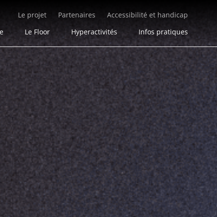
Le projet
Partenaires
Accessibilité et handicap
ie
Le Floor
Hyperactivités
Infos pratiques