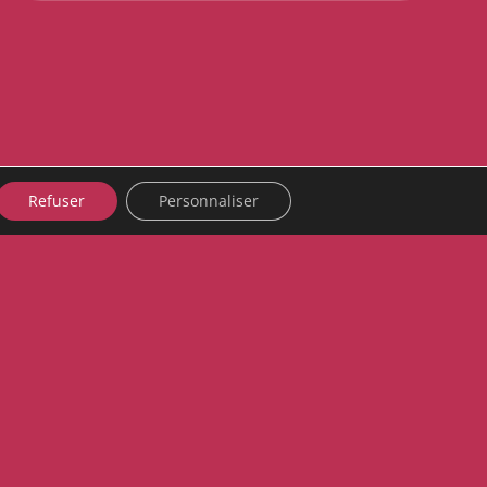
Refuser
Personnaliser
m Sauvage
France