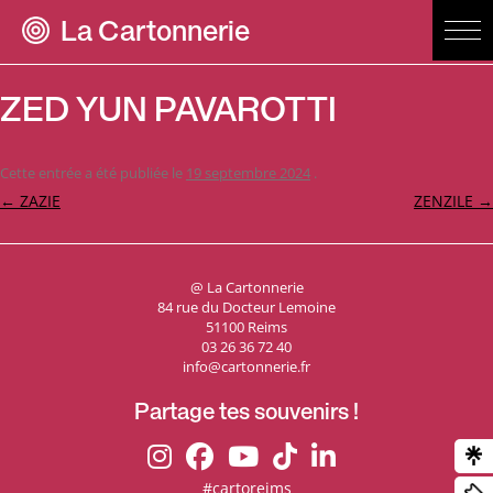
La Cartonnerie
ZED YUN PAVAROTTI
Cette entrée a été publiée le
19 septembre 2024
.
Navigation
←
ZAZIE
ZENZILE
→
des
articles
@ La Cartonnerie
84 rue du Docteur Lemoine
51100 Reims
03 26 36 72 40
info@cartonnerie.fr
Partage tes souvenirs !
#cartoreims