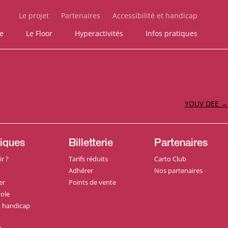
Le projet
Partenaires
Accessibilité et handicap
ie
Le Floor
Hyperactivités
Infos pratiques
YOUV DEE
→
tiques
Billetterie
Partenaires
r ?
Tarifs réduits
Carto Club
Adhérer
Nos partenaires
er
Points de vente
ole
et handicap