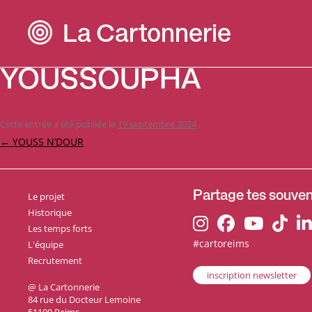
La Cartonnerie
YOUSSOUPHA
Cette entrée a été publiée le
19 septembre 2024
.
Navigation
←
YOUSS N’DOUR
des
articles
Le projet
Partage tes souveni
Historique
Les temps forts
#cartoreims
L'équipe
Recrutement
inscription newsletter
@ La Cartonnerie
84 rue du Docteur Lemoine