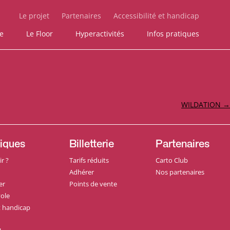
Le projet
Partenaires
Accessibilité et handicap
ie
Le Floor
Hyperactivités
Infos pratiques
WILDATION
→
tiques
Billetterie
Partenaires
r ?
Tarifs réduits
Carto Club
Adhérer
Nos partenaires
er
Points de vente
ole
et handicap