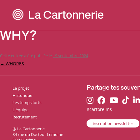
La Cartonnerie
WHY?
Cette entrée a été publiée le
19 septembre 2024
.
Navigation
←
WHORES
des
articles
Le projet
Partage tes souveni
Historique
Les temps forts
#cartoreims
L'équipe
Recrutement
inscription newsletter
@ La Cartonnerie
84 rue du Docteur Lemoine