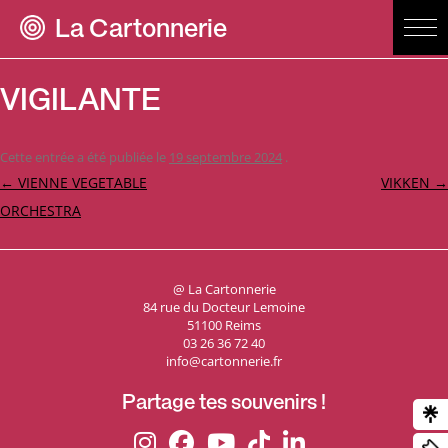
La Cartonnerie
VIGILANTE
Cette entrée a été publiée le
19 septembre 2024
.
Navigation
←
VIENNE VEGETABLE
VIKKEN
→
des
ORCHESTRA
articles
@ La Cartonnerie
84 rue du Docteur Lemoine
51100 Reims
03 26 36 72 40
info@cartonnerie.fr
Partage tes souvenirs !