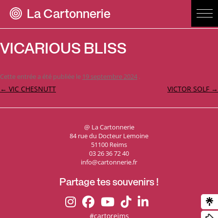
La Cartonnerie
VICARIOUS BLISS
Cette entrée a été publiée le
19 septembre 2024
.
Navigation
←
VIC CHESNUTT
VICTOR SOLF
→
des
articles
@ La Cartonnerie
84 rue du Docteur Lemoine
51100 Reims
03 26 36 72 40
info@cartonnerie.fr
Partage tes souvenirs !
#cartoreims