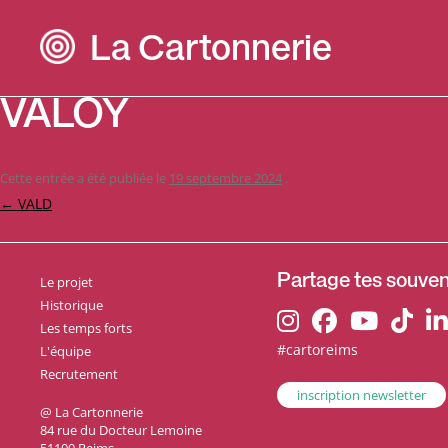
La Cartonnerie
VALOY
Cette entrée a été publiée le
19 septembre 2024
.
Navigation
←
VALD
des
articles
Le projet
Partage tes souveni
Historique
Les temps forts
#cartoreims
L'équipe
Recrutement
inscription newsletter
@ La Cartonnerie
84 rue du Docteur Lemoine