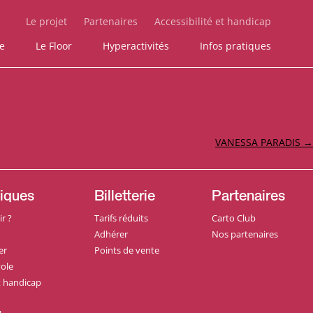
Le projet
Partenaires
Accessibilité et handicap
ie
Le Floor
Hyperactivités
Infos pratiques
VANESSA PARADIS
→
tiques
Billetterie
Partenaires
r ?
Tarifs réduits
Carto Club
Adhérer
Nos partenaires
er
Points de vente
ole
et handicap