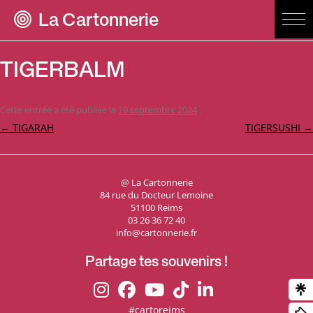
La Cartonnerie
TIGERBALM
Cette entrée a été publiée le
19 septembre 2024
.
Navigation
←
TIGARAH
TIGERSUSHI
→
des
articles
@ La Cartonnerie
84 rue du Docteur Lemoine
51100 Reims
03 26 36 72 40
info@cartonnerie.fr
Partage tes souvenirs !
#cartoreims