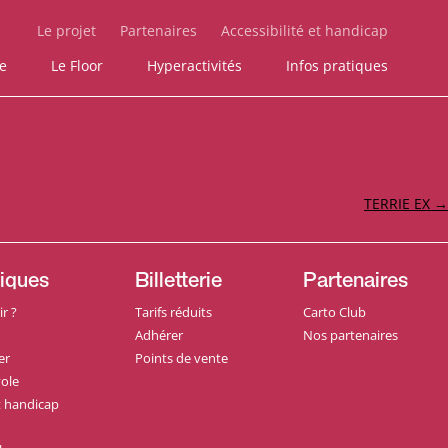
Le projet
Partenaires
Accessibilité et handicap
ie
Le Floor
Hyperactivités
Infos pratiques
TERRIE EX
→
tiques
Billetterie
Partenaires
r ?
Tarifs réduits
Carto Club
Adhérer
Nos partenaires
er
Points de vente
ole
et handicap