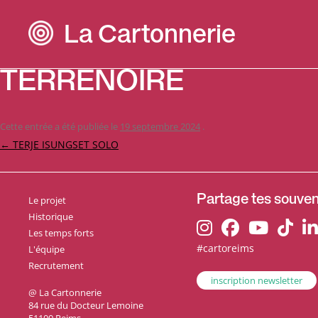
La Cartonnerie
TERRENOIRE
Cette entrée a été publiée le
19 septembre 2024
.
Navigation
←
TERJE ISUNGSET SOLO
des
articles
Le projet
Partage tes souveni
Historique
Les temps forts
#cartoreims
L'équipe
Recrutement
inscription newsletter
@ La Cartonnerie
84 rue du Docteur Lemoine