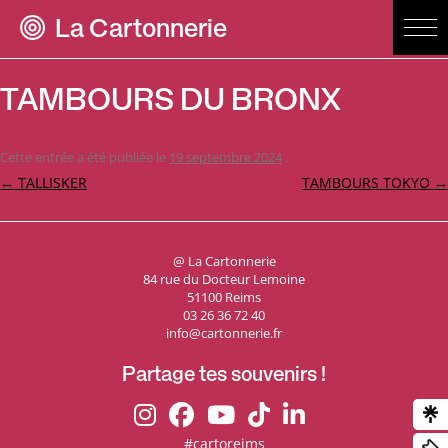
La Cartonnerie
TAMBOURS DU BRONX
Cette entrée a été publiée le
19 septembre 2024
.
Navigation
←
TALLISKER
TAMBOURS TOKYO
→
des
articles
@ La Cartonnerie
84 rue du Docteur Lemoine
51100 Reims
03 26 36 72 40
info@cartonnerie.fr
Partage tes souvenirs !
#cartoreims