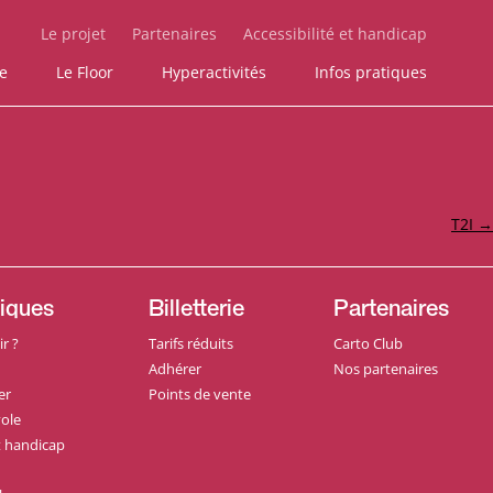
Le projet
Partenaires
Accessibilité et handicap
ie
Le Floor
Hyperactivités
Infos pratiques
T2I
→
tiques
Billetterie
Partenaires
r ?
Tarifs réduits
Carto Club
Adhérer
Nos partenaires
er
Points de vente
ole
et handicap