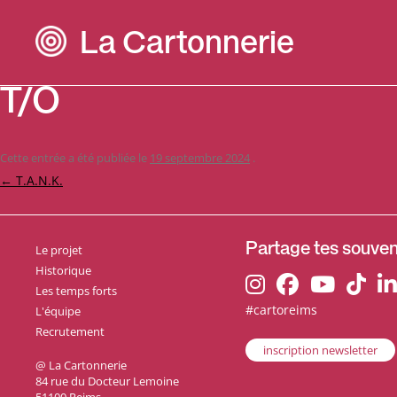
La Cartonnerie
T/O
Cette entrée a été publiée le
19 septembre 2024
.
Navigation
←
T.A.N.K.
des
articles
Le projet
Partage tes souveni
Historique
Les temps forts
#cartoreims
L'équipe
Recrutement
inscription newsletter
@ La Cartonnerie
84 rue du Docteur Lemoine