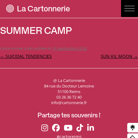
La Cartonnerie
SUMMER CAMP
Cette entrée a été publiée le
19 septembre 2024
.
Navigation
←
SUICIDAL TENDENCIES
SUN KIL MOON
→
des
articles
@ La Cartonnerie
84 rue du Docteur Lemoine
51100 Reims
03 26 36 72 40
info@cartonnerie.fr
Partage tes souvenirs !
#cartoreims