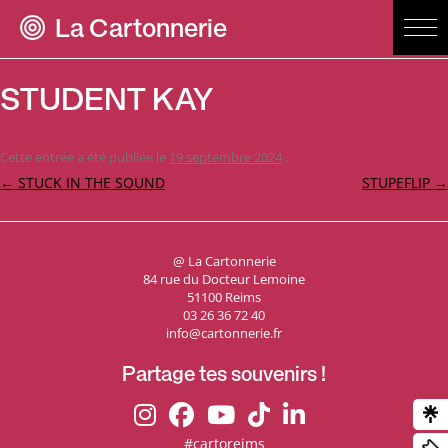
La Cartonnerie
STUDENT KAY
Cette entrée a été publiée le
19 septembre 2024
.
Navigation
←
STUCK IN THE SOUND
STUPEFLIP
→
des
articles
@ La Cartonnerie
84 rue du Docteur Lemoine
51100 Reims
03 26 36 72 40
info@cartonnerie.fr
Partage tes souvenirs !
#cartoreims