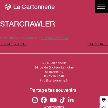
La Cartonnerie
STARCRAWLER
Cette entrée a été publiée le
19 septembre 2024
.
Navigation
←
STACEY KENT
STARLION
→
des
articles
@ La Cartonnerie
84 rue du Docteur Lemoine
51100 Reims
03 26 36 72 40
info@cartonnerie.fr
Partage tes souvenirs !
#cartoreims