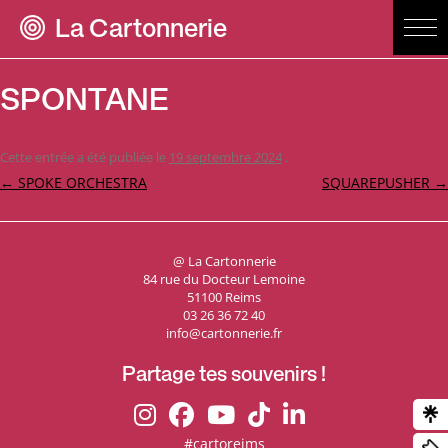
La Cartonnerie
SPONTANE
Cette entrée a été publiée le
19 septembre 2024
.
Navigation
←
SPOKE ORCHESTRA
SQUAREPUSHER
→
des
articles
@ La Cartonnerie
84 rue du Docteur Lemoine
51100 Reims
03 26 36 72 40
info@cartonnerie.fr
Partage tes souvenirs !
#cartoreims