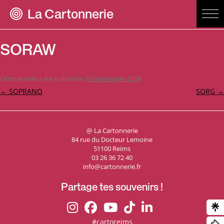
La Cartonnerie
SORAW
Cette entrée a été publiée le
19 septembre 2024
.
Navigation
←
SOPRANO
SORG
→
des
articles
@ La Cartonnerie
84 rue du Docteur Lemoine
51100 Reims
03 26 36 72 40
info@cartonnerie.fr
Partage tes souvenirs !
#cartoreims