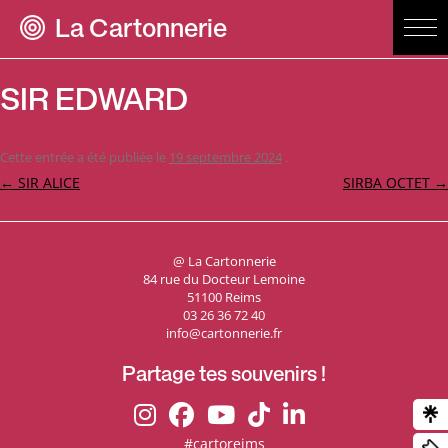
La Cartonnerie
SIR EDWARD
Cette entrée a été publiée le
19 septembre 2024
.
Navigation
←
SIR ALICE
SIRBA OCTET
→
des
articles
@ La Cartonnerie
84 rue du Docteur Lemoine
51100 Reims
03 26 36 72 40
info@cartonnerie.fr
Partage tes souvenirs !
#cartoreims