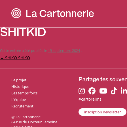
La Cartonnerie
SHITKID
Cette entrée a été publiée le
19 septembre 2024
.
Navigation
←
SHIKO SHIKO
des
articles
Le projet
Partage tes souveni
Historique
Les temps forts
#cartoreims
L'équipe
Recrutement
inscription newsletter
@ La Cartonnerie
84 rue du Docteur Lemoine