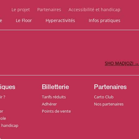
Le projet
Partenaires
Accessibilité et handicap
ie
Le Floor
Hyperactivités
Infos pratiques
SHO MADJOZI
→
tiques
Billetterie
Partenaires
r ?
Tarifs réduits
Carto Club
Adhérer
Nos partenaires
er
Points de vente
ole
et handicap