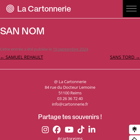
La Cartonnerie
SAN NOM
Cette entrée a été publiée le
19 septembre 2024
.
Navigation
←
SAMUEL REHAULT
SANS TORD
→
des
articles
@ La Cartonnerie
84 rue du Docteur Lemoine
51100 Reims
03 26 36 72 40
info@cartonnerie.fr
Partage tes souvenirs !
#cartoreims