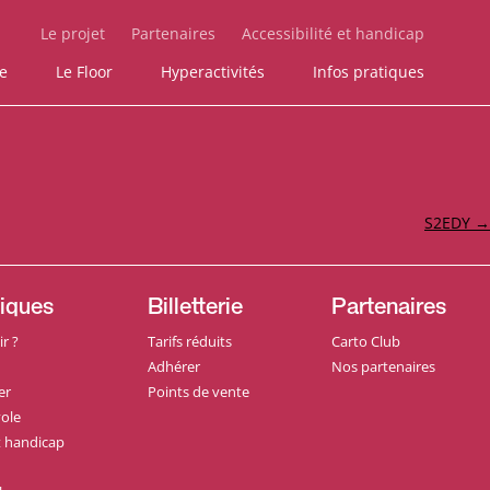
Le projet
Partenaires
Accessibilité et handicap
ie
Le Floor
Hyperactivités
Infos pratiques
S2EDY
→
tiques
Billetterie
Partenaires
r ?
Tarifs réduits
Carto Club
Adhérer
Nos partenaires
er
Points de vente
ole
et handicap