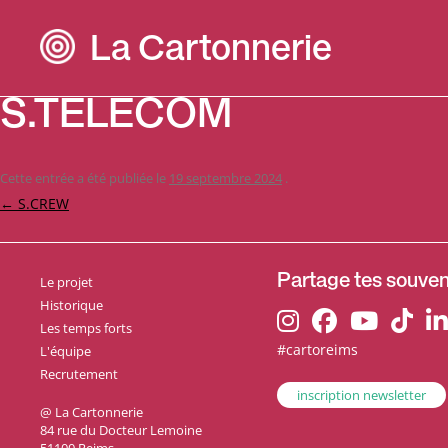
La Cartonnerie
S.TELECOM
Cette entrée a été publiée le
19 septembre 2024
.
Navigation
←
S.CREW
des
articles
Le projet
Partage tes souveni
Historique
Les temps forts
#cartoreims
L'équipe
Recrutement
inscription newsletter
@ La Cartonnerie
84 rue du Docteur Lemoine