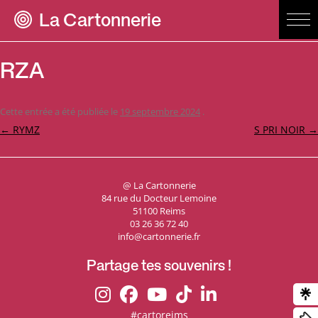
La Cartonnerie
RZA
Cette entrée a été publiée le
19 septembre 2024
.
Navigation
←
RYMZ
S PRI NOIR
→
des
articles
@ La Cartonnerie
84 rue du Docteur Lemoine
51100 Reims
03 26 36 72 40
info@cartonnerie.fr
Partage tes souvenirs !
#cartoreims