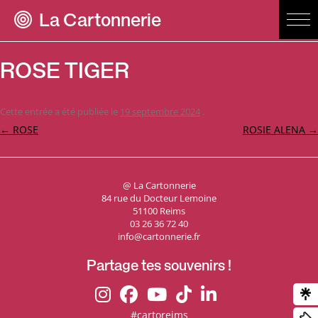
La Cartonnerie
ROSE TIGER
Cette entrée a été publiée le
19 septembre 2024
.
Navigation
←
ROSE
ROSIE ALENA
→
des
articles
@ La Cartonnerie
84 rue du Docteur Lemoine
51100 Reims
03 26 36 72 40
info@cartonnerie.fr
Partage tes souvenirs !
#cartoreims