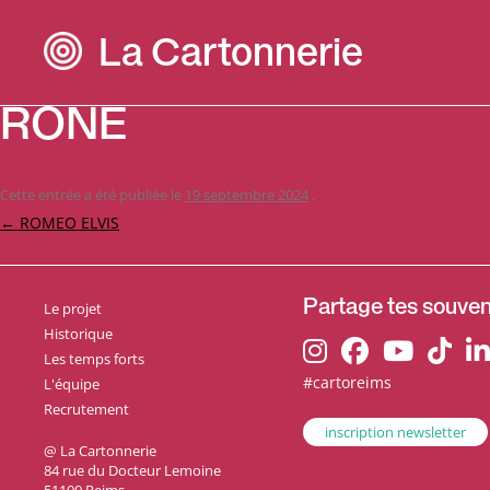
La Cartonnerie
RONE
Cette entrée a été publiée le
19 septembre 2024
.
Navigation
←
ROMEO ELVIS
des
articles
Le projet
Partage tes souveni
Historique
Les temps forts
#cartoreims
L'équipe
Recrutement
inscription newsletter
@ La Cartonnerie
84 rue du Docteur Lemoine