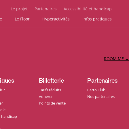
Le projet
Partenaires
Accessibilité et handicap
ie
Le Floor
Hyperactivités
Infos pratiques
ROOM ME
→
tiques
Billetterie
Partenaires
r ?
Tarifs réduits
Carto Club
Adhérer
Nos partenaires
er
Points de vente
ole
et handicap