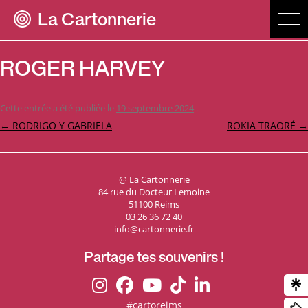
La Cartonnerie
ROGER HARVEY
Cette entrée a été publiée le
19 septembre 2024
.
Navigation
←
RODRIGO Y GABRIELA
ROKIA TRAORÉ
→
des
articles
@ La Cartonnerie
84 rue du Docteur Lemoine
51100 Reims
03 26 36 72 40
info@cartonnerie.fr
Partage tes souvenirs !
#cartoreims