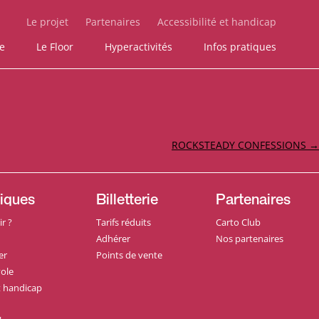
Le projet
Partenaires
Accessibilité et handicap
ie
Le Floor
Hyperactivités
Infos pratiques
ROCKSTEADY CONFESSIONS
→
tiques
Billetterie
Partenaires
r ?
Tarifs réduits
Carto Club
Adhérer
Nos partenaires
er
Points de vente
ole
et handicap