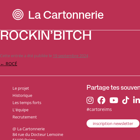
La Cartonnerie
ROCKIN’BITCH
Cette entrée a été publiée le
19 septembre 2024
.
Navigation
←
ROCÉ
des
articles
Le projet
Partage tes souveni
Historique
Les temps forts
#cartoreims
L'équipe
Recrutement
inscription newsletter
@ La Cartonnerie
84 rue du Docteur Lemoine