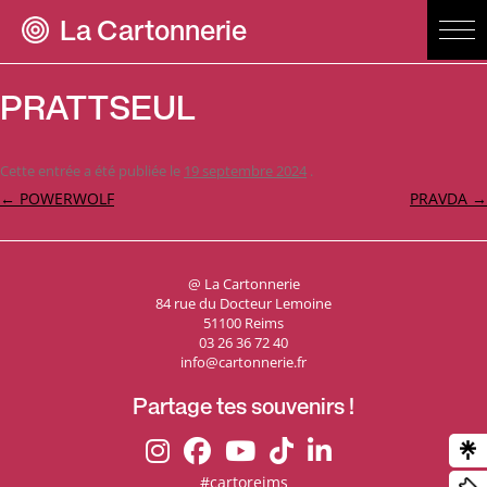
La Cartonnerie
PRATTSEUL
Cette entrée a été publiée le
19 septembre 2024
.
Navigation
←
POWERWOLF
PRAVDA
→
des
articles
@ La Cartonnerie
84 rue du Docteur Lemoine
51100 Reims
03 26 36 72 40
info@cartonnerie.fr
Partage tes souvenirs !
#cartoreims