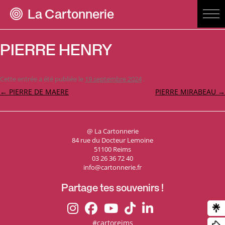
La Cartonnerie
PIERRE HENRY
Cette entrée a été publiée le
19 septembre 2024
.
Navigation
←
PIERRE DE MAERE
PIERRE MIRABEAU
→
des
articles
@ La Cartonnerie
84 rue du Docteur Lemoine
51100 Reims
03 26 36 72 40
info@cartonnerie.fr
Partage tes souvenirs !
#cartoreims