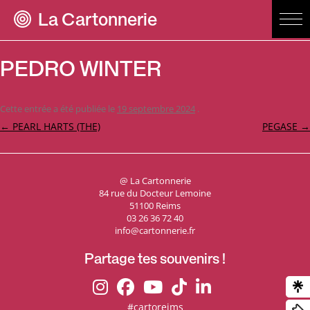
La Cartonnerie
PEDRO WINTER
Cette entrée a été publiée le
19 septembre 2024
.
Navigation
←
PEARL HARTS (THE)
PEGASE
→
des
articles
@ La Cartonnerie
84 rue du Docteur Lemoine
51100 Reims
03 26 36 72 40
info@cartonnerie.fr
Partage tes souvenirs !
#cartoreims