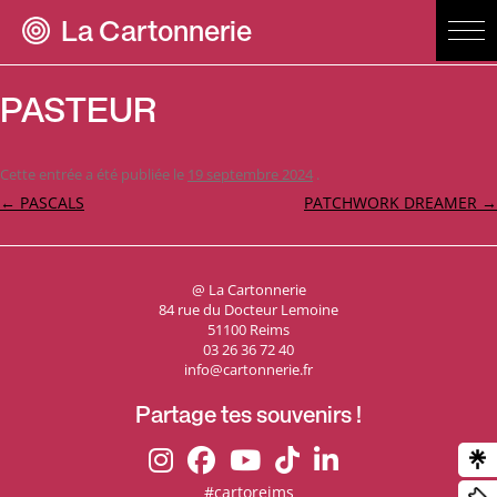
La Cartonnerie
PASTEUR
Cette entrée a été publiée le
19 septembre 2024
.
Navigation
←
PASCALS
PATCHWORK DREAMER
→
des
articles
@ La Cartonnerie
84 rue du Docteur Lemoine
51100 Reims
03 26 36 72 40
info@cartonnerie.fr
Partage tes souvenirs !
#cartoreims