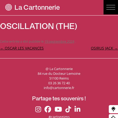
La Cartonnerie
OSCILLATION (THE)
Cette entrée a été publiée le
19 septembre 2024
.
Navigation
←
OSCAR LES VACANCES
OSIRUS JACK
→
des
articles
@ La Cartonnerie
84 rue du Docteur Lemoine
51100 Reims
03 26 36 72 40
info@cartonnerie.fr
Partage tes souvenirs !
#cartoreims