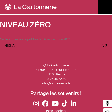
La Cartonnerie
NIVEAU ZÉRO
Cette entrée a été publiée le
19 septembre 2024
.
Navigation
←
NISKA
NIZ
→
des
articles
@ La Cartonnerie
84 rue du Docteur Lemoine
51100 Reims
03 26 36 72 40
info@cartonnerie.fr
Partage tes souvenirs !
#cartoreims