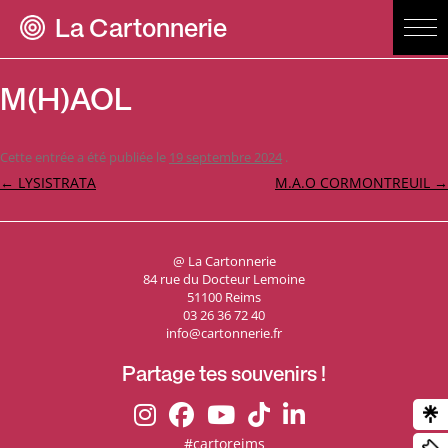
La Cartonnerie
M(H)AOL
Cette entrée a été publiée le
19 septembre 2024
.
Navigation
←
LYSISTRATA
M.A.O CORMONTREUIL
→
des
articles
@ La Cartonnerie
84 rue du Docteur Lemoine
51100 Reims
03 26 36 72 40
info@cartonnerie.fr
Partage tes souvenirs !
#cartoreims