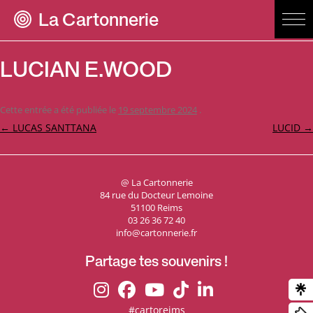
La Cartonnerie
LUCIAN E.WOOD
Cette entrée a été publiée le
19 septembre 2024
.
Navigation
←
LUCAS SANTTANA
LUCID
→
des
articles
@ La Cartonnerie
84 rue du Docteur Lemoine
51100 Reims
03 26 36 72 40
info@cartonnerie.fr
Partage tes souvenirs !
#cartoreims