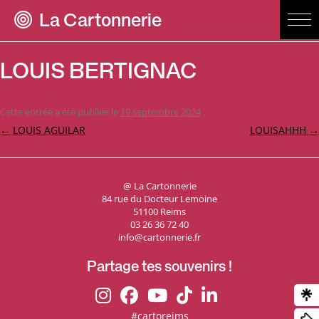
La Cartonnerie
LOUIS BERTIGNAC
Cette entrée a été publiée le
19 septembre 2024
.
Navigation
←
LOUIS AGUILAR
LOUISAHHH
→
des
articles
@ La Cartonnerie
84 rue du Docteur Lemoine
51100 Reims
03 26 36 72 40
info@cartonnerie.fr
Partage tes souvenirs !
#cartoreims