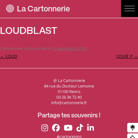
La Cartonnerie
LOUDBLAST
Cette entrée a été publiée le
19 septembre 2024
.
Navigation
←
LOUD
LOUIE P
→
des
articles
@ La Cartonnerie
84 rue du Docteur Lemoine
51100 Reims
03 26 36 72 40
info@cartonnerie.fr
Partage tes souvenirs !
#cartoreims