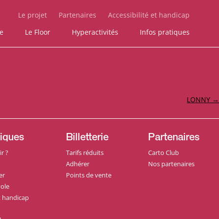
Le projet
Partenaires
Accessibilité et handicap
ie
Le Floor
Hyperactivités
Infos pratiques
LONNY
→
tiques
Billetterie
Partenaires
r ?
Tarifs réduits
Carto Club
Adhérer
Nos partenaires
er
Points de vente
ole
et handicap