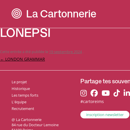
La Cartonnerie
LONEPSI
Cette entrée a été publiée le
19 septembre 2024
.
Navigation
←
LONDON GRAMMAR
des
articles
Le projet
Partage tes souveni
Historique
Les temps forts
#cartoreims
L'équipe
Recrutement
inscription newsletter
@ La Cartonnerie
84 rue du Docteur Lemoine