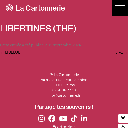
La Cartonnerie
LIBERTINES (THE)
Cette entrée a été publiée le
19 septembre 2024
.
Navigation
←
LIBELUL
LIFE
→
des
articles
@ La Cartonnerie
84 rue du Docteur Lemoine
51100 Reims
03 26 36 72 40
info@cartonnerie.fr
Partage tes souvenirs !
#cartoreims