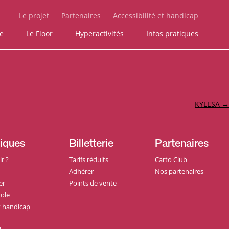
Le projet
Partenaires
Accessibilité et handicap
ie
Le Floor
Hyperactivités
Infos pratiques
KYLESA
→
tiques
Billetterie
Partenaires
r ?
Tarifs réduits
Carto Club
Adhérer
Nos partenaires
er
Points de vente
ole
et handicap