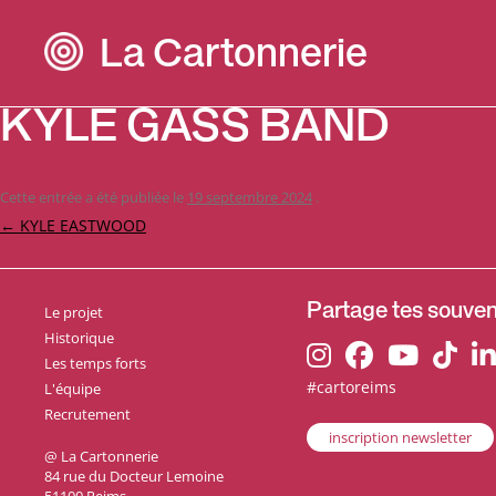
La Cartonnerie
KYLE GASS BAND
Cette entrée a été publiée le
19 septembre 2024
.
Navigation
←
KYLE EASTWOOD
des
articles
Le projet
Partage tes souveni
Historique
Les temps forts
#cartoreims
L'équipe
Recrutement
inscription newsletter
@ La Cartonnerie
84 rue du Docteur Lemoine