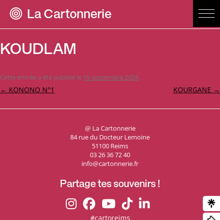
La Cartonnerie
KOUDLAM
Cette entrée a été publiée le
19 septembre 2024
.
Navigation
←
KONONO N°1
KOURGANE
→
des
articles
@ La Cartonnerie
84 rue du Docteur Lemoine
51100 Reims
03 26 36 72 40
info@cartonnerie.fr
Partage tes souvenirs !
#cartoreims