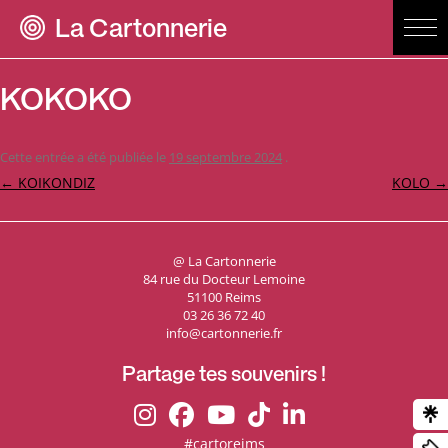
La Cartonnerie
KOKOKO
Cette entrée a été publiée le
19 septembre 2024
.
Navigation
←
KOIKONDIZ
KOLO
→
des
articles
@ La Cartonnerie
84 rue du Docteur Lemoine
51100 Reims
03 26 36 72 40
info@cartonnerie.fr
Partage tes souvenirs !
#cartoreims