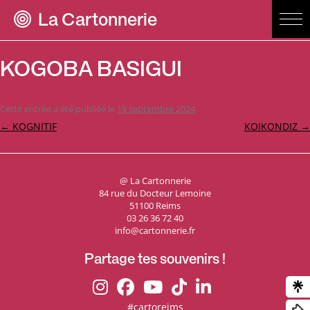
La Cartonnerie
KOGOBA BASIGUI
Cette entrée a été publiée le
19 septembre 2024
.
Navigation
←
KOGNITIF
KOIKONDIZ
→
des
articles
@ La Cartonnerie
84 rue du Docteur Lemoine
51100 Reims
03 26 36 72 40
info@cartonnerie.fr
Partage tes souvenirs !
#cartoreims