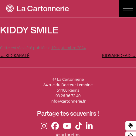
La Cartonnerie
KIDDY SMILE
Cette entrée a été publiée le
19 septembre 2024
.
Navigation
←
KID KARATÉ
KIDSAREDEAD
→
des
articles
@ La Cartonnerie
84 rue du Docteur Lemoine
51100 Reims
03 26 36 72 40
info@cartonnerie.fr
Partage tes souvenirs !
#cartoreims