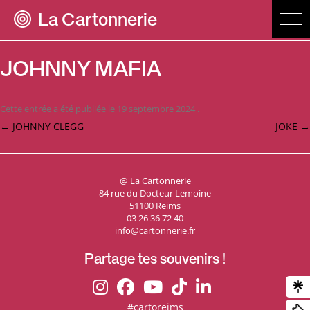
La Cartonnerie
JOHNNY MAFIA
Cette entrée a été publiée le
19 septembre 2024
.
Navigation
←
JOHNNY CLEGG
JOKE
→
des
articles
@ La Cartonnerie
84 rue du Docteur Lemoine
51100 Reims
03 26 36 72 40
info@cartonnerie.fr
Partage tes souvenirs !
#cartoreims